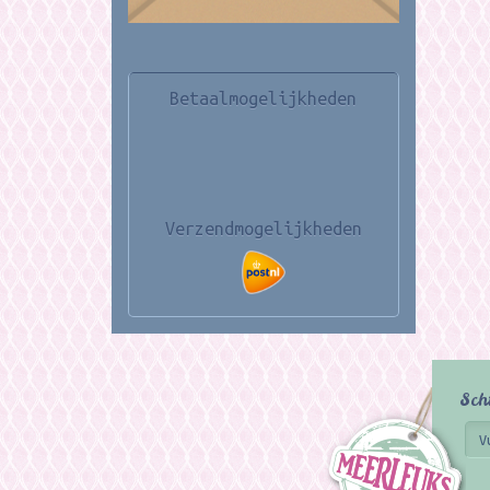
Betaalmogelijkheden
Verzendmogelijkheden
Sch