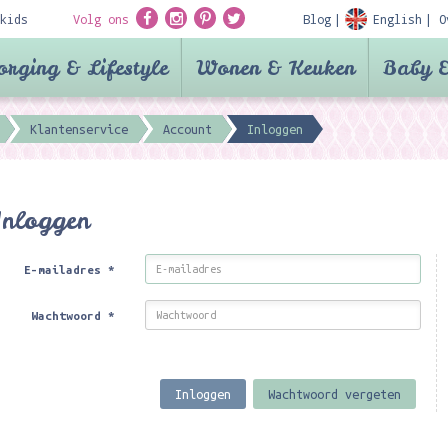
kids
Volg ons
Blog
English
O
orging & Lifestyle
Wonen & Keuken
Baby &
Klantenservice
Account
Inloggen
Inloggen
E-mailadres
*
Wachtwoord
*
Inloggen
Wachtwoord vergeten