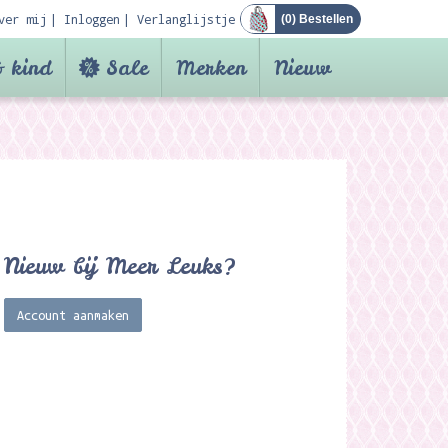
ver mij
Inloggen
Verlanglijstje
(
0
) Bestellen
 kind
Sale
Merken
Nieuw
Nieuw bij Meer Leuks?
Account aanmaken