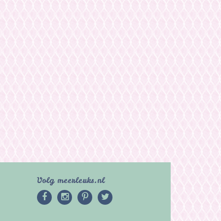
Volg meerleuks.nl