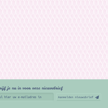
rijf je nu in voor onze nieuwsbrief
Aanmelden nieuwsbrief