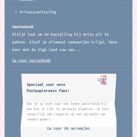
Privacyverklaring
Gastenboek
Altijd leuk om de bestelling bij Anita uit te
pakken. Alsof je allemaal cadeautjes krijgt. Deze
keer met de high land cow van...
Ga naar gastenboek
Speciaal voor onze
Postpapierenzo fans!
Ben je op zoek naar een leuke penvriend(in)?
Dan kun je hier je oproepje plaatsen. Je kunt
natuurlijk ook reageren op een oproepje van
iemand anders.
Ga naar de oproepjes