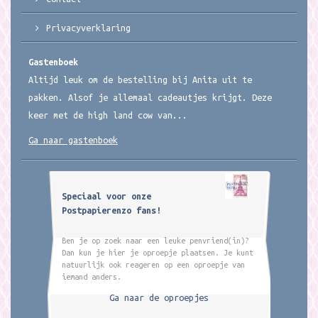
Privacyverklaring
Gastenboek
Altijd leuk om de bestelling bij Anita uit te
pakken. Alsof je allemaal cadeautjes krijgt. Deze
keer met de high land cow van...
Ga naar gastenboek
Speciaal voor onze
Postpapierenzo fans!
Ben je op zoek naar een leuke penvriend(in)?
Dan kun je hier je oproepje plaatsen. Je kunt
natuurlijk ook reageren op een oproepje van
iemand anders.
Ga naar de oproepjes