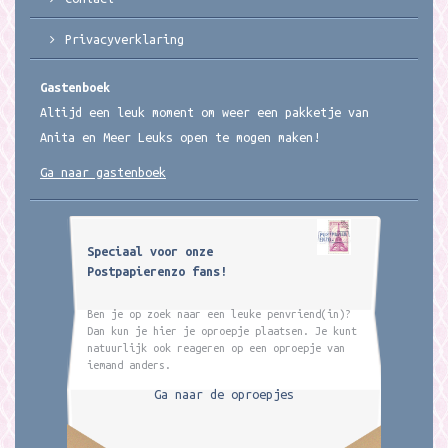
Privacyverklaring
Gastenboek
Altijd een leuk moment om weer een pakketje van
Anita en Meer Leuks open te mogen maken!
Ga naar gastenboek
Speciaal voor onze
Postpapierenzo fans!
Ben je op zoek naar een leuke penvriend(in)?
Dan kun je hier je oproepje plaatsen. Je kunt
natuurlijk ook reageren op een oproepje van
iemand anders.
Ga naar de oproepjes