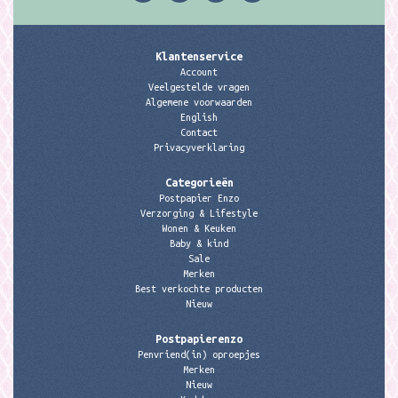
Klantenservice
Account
Veelgestelde vragen
Algemene voorwaarden
English
Contact
Privacyverklaring
Categorieën
Postpapier Enzo
Verzorging & Lifestyle
Wonen & Keuken
Baby & kind
Sale
Merken
Best verkochte producten
Nieuw
Postpapierenzo
Penvriend(in) oproepjes
Merken
Nieuw