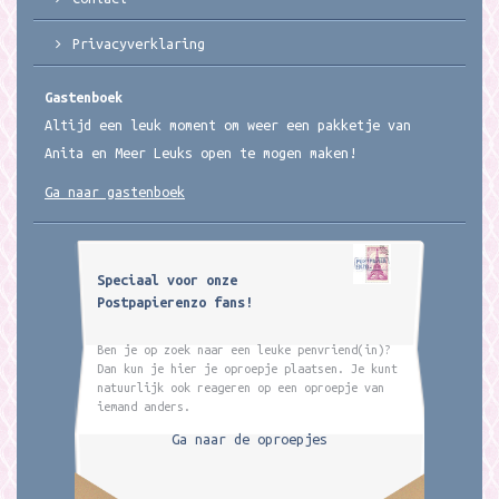
Privacyverklaring
Gastenboek
Altijd een leuk moment om weer een pakketje van
Anita en Meer Leuks open te mogen maken!
Ga naar gastenboek
Speciaal voor onze
Postpapierenzo fans!
Ben je op zoek naar een leuke penvriend(in)?
Dan kun je hier je oproepje plaatsen. Je kunt
natuurlijk ook reageren op een oproepje van
iemand anders.
Ga naar de oproepjes