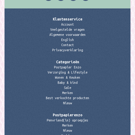
Klantenservice
Account
Veelgestelde vragen
Algemene voorwaarden
English
Contact
Privacyverklaring
Categorieën
Postpapier Enzo
Verzorging & Lifestyle
Wonen & Keuken
Baby & kind
Sale
Merken
Best verkochte producten
Nieuw
Postpapierenzo
Penvriend(in) oproepjes
Merken
Nieuw