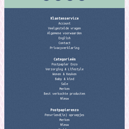
Klantenservice
Account
Veelgestelde vragen
Algemene voorwaarden
English
Contact
Privacyverklaring
Categorieën
Postpapier Enzo
Verzorging & Lifestyle
Wonen & Keuken
Baby & kind
Sale
Merken
Best verkochte producten
Nieuw
Postpapierenzo
Penvriend(in) oproepjes
Merken
Nieuw