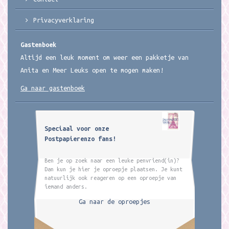
Privacyverklaring
Gastenboek
Altijd een leuk moment om weer een pakketje van
Anita en Meer Leuks open te mogen maken!
Ga naar gastenboek
Speciaal voor onze
Postpapierenzo fans!
Ben je op zoek naar een leuke penvriend(in)?
Dan kun je hier je oproepje plaatsen. Je kunt
natuurlijk ook reageren op een oproepje van
iemand anders.
Ga naar de oproepjes