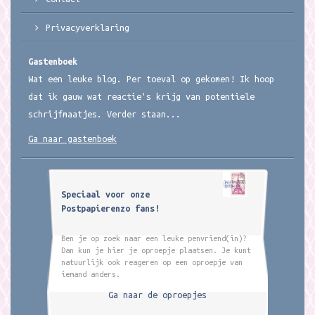
Privacyverklaring
Gastenboek
Wat een leuke blog. Per toeval op gekomen! Ik hoop
dat ik gauw wat reactie's krijg van potentiele
schrijfmaatjes. Verder staan...
Ga naar gastenboek
Speciaal voor onze
Postpapierenzo fans!
Ben je op zoek naar een leuke penvriend(in)?
Dan kun je hier je oproepje plaatsen. Je kunt
natuurlijk ook reageren op een oproepje van
iemand anders.
Ga naar de oproepjes