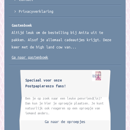
Privacyverklaring
Gastenboek
Altijd leuk om de bestelling bij Anita uit te
pakken. Alsof je allemaal cadeautjes krijgt. Deze
keer met de high land cow van...
Ga naar gastenboek
Speciaal voor onze
Postpapierenzo fans!
Ben je op zoek naar een leuke penvriend(in)?
Dan kun je hier je oproepje plaatsen. Je kunt
natuurlijk ook reageren op een oproepje van
iemand anders.
Ga naar de oproepjes