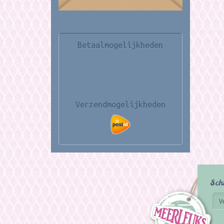
Betaalmogelijkheden
Verzendmogelijkheden
Sch