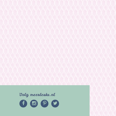
Volg meerleuks.nl