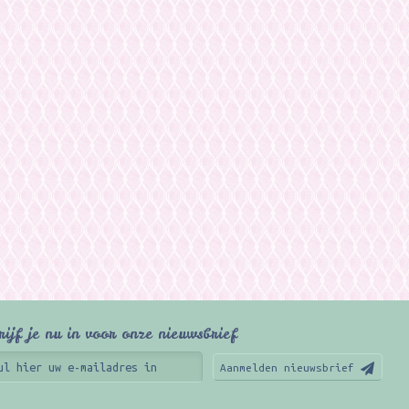
rijf je nu in voor onze nieuwsbrief
Aanmelden nieuwsbrief