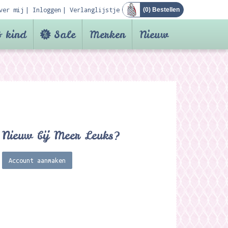
ver mij
Inloggen
Verlanglijstje
(
0
) Bestellen
 kind
Sale
Merken
Nieuw
Nieuw bij Meer Leuks?
Account aanmaken