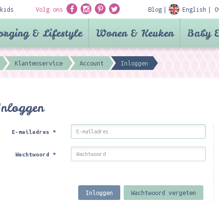
kids
Volg ons
Blog
English
O
orging & Lifestyle
Wonen & Keuken
Baby &
Klantenservice
Account
Inloggen
Inloggen
E-mailadres
*
Wachtwoord
*
Inloggen
Wachtwoord vergeten