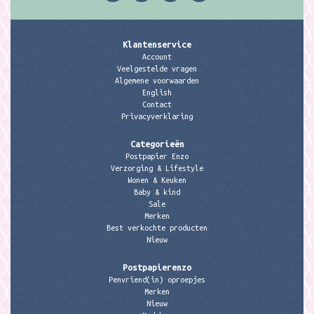
Klantenservice
Account
Veelgestelde vragen
Algemene voorwaarden
English
Contact
Privacyverklaring
Categorieën
Postpapier Enzo
Verzorging & Lifestyle
Wonen & Keuken
Baby & kind
Sale
Merken
Best verkochte producten
Nieuw
Postpapierenzo
Penvriend(in) oproepjes
Merken
Nieuw