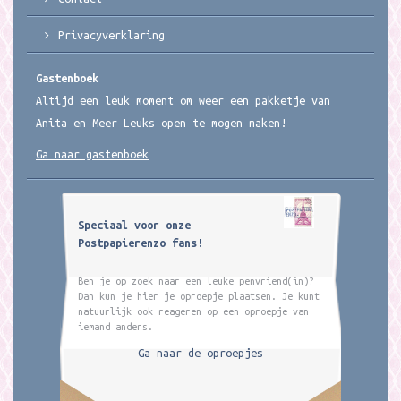
Privacyverklaring
Gastenboek
Altijd een leuk moment om weer een pakketje van
Anita en Meer Leuks open te mogen maken!
Ga naar gastenboek
Speciaal voor onze
Postpapierenzo fans!
Ben je op zoek naar een leuke penvriend(in)?
Dan kun je hier je oproepje plaatsen. Je kunt
natuurlijk ook reageren op een oproepje van
iemand anders.
Ga naar de oproepjes