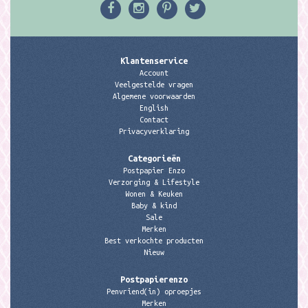
Klantenservice
Account
Veelgestelde vragen
Algemene voorwaarden
English
Contact
Privacyverklaring
Categorieën
Postpapier Enzo
Verzorging & Lifestyle
Wonen & Keuken
Baby & kind
Sale
Merken
Best verkochte producten
Nieuw
Postpapierenzo
Penvriend(in) oproepjes
Merken