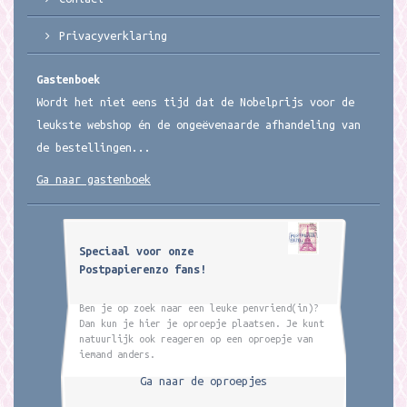
Privacyverklaring
Gastenboek
Wordt het niet eens tijd dat de Nobelprijs voor de
leukste webshop én de ongeëvenaarde afhandeling van
de bestellingen...
Ga naar gastenboek
Speciaal voor onze
Postpapierenzo fans!
Ben je op zoek naar een leuke penvriend(in)?
Dan kun je hier je oproepje plaatsen. Je kunt
natuurlijk ook reageren op een oproepje van
iemand anders.
Ga naar de oproepjes