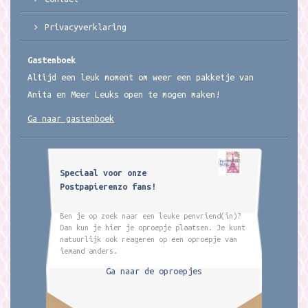
Privacyverklaring
Gastenboek
Altijd een leuk moment om weer een pakketje van
Anita en Meer Leuks open te mogen maken!
Ga naar gastenboek
Speciaal voor onze
Postpapierenzo fans!
Ben je op zoek naar een leuke penvriend(in)?
Dan kun je hier je oproepje plaatsen. Je kunt
natuurlijk ook reageren op een oproepje van
iemand anders.
Ga naar de oproepjes