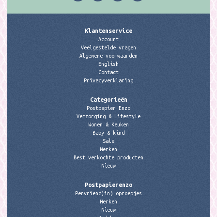
Klantenservice
Account
Veelgestelde vragen
Algemene voorwaarden
English
Contact
Privacyverklaring
Categorieën
Postpapier Enzo
Verzorging & Lifestyle
Wonen & Keuken
Baby & kind
Sale
Merken
Best verkochte producten
Nieuw
Postpapierenzo
Penvriend(in) oproepjes
Merken
Nieuw