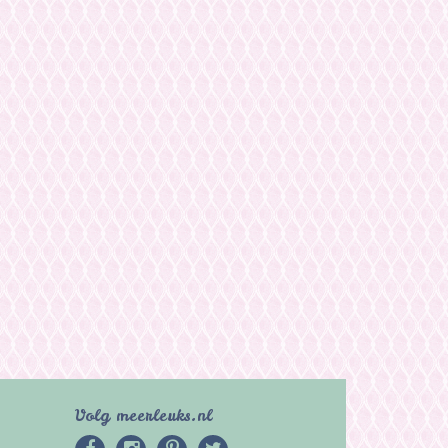
Volg meerleuks.nl