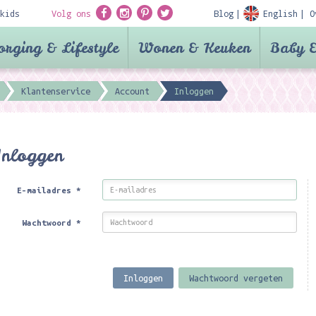
kids
Volg ons
Blog
English
O
orging & Lifestyle
Wonen & Keuken
Baby &
Klantenservice
Account
Inloggen
Inloggen
E-mailadres
*
Wachtwoord
*
Inloggen
Wachtwoord vergeten