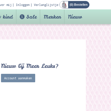
ver mij
Inloggen
Verlanglijstje
(
0
) Bestellen
 kind
Sale
Merken
Nieuw
Nieuw bij Meer Leuks?
Account aanmaken