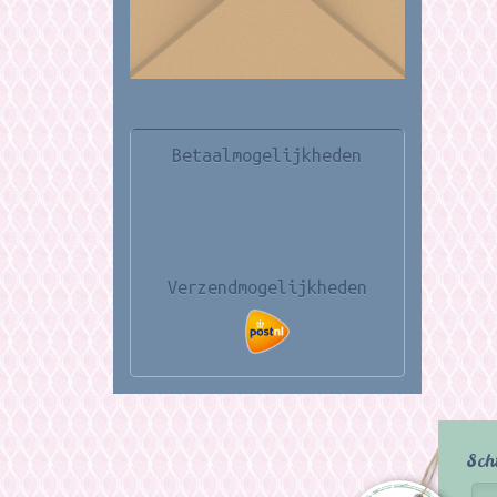
Betaalmogelijkheden
Verzendmogelijkheden
Sch