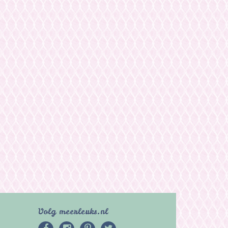
Volg meerleuks.nl