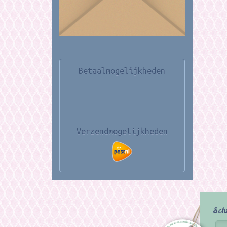
Betaalmogelijkheden
Verzendmogelijkheden
Sch