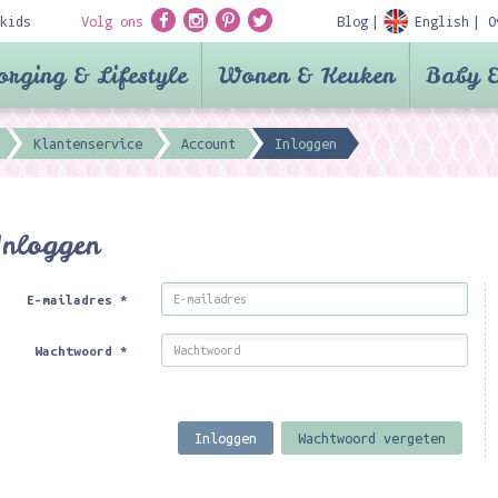
kids
Volg ons
Blog
English
O
orging & Lifestyle
Wonen & Keuken
Baby &
Klantenservice
Account
Inloggen
Inloggen
E-mailadres
*
Wachtwoord
*
Inloggen
Wachtwoord vergeten