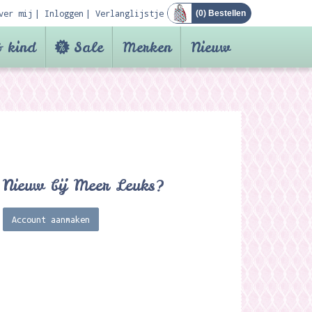
ver mij
Inloggen
Verlanglijstje
(
0
) Bestellen
 kind
Sale
Merken
Nieuw
Nieuw bij Meer Leuks?
Account aanmaken