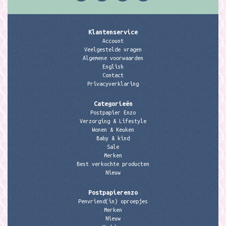
Klantenservice
Account
Veelgestelde vragen
Algemene voorwaarden
English
Contact
Privacyverklaring
Categorieën
Postpapier Enzo
Verzorging & Lifestyle
Wonen & Keuken
Baby & kind
Sale
Merken
Best verkochte producten
Nieuw
Postpapierenzo
Penvriend(in) oproepjes
Merken
Nieuw