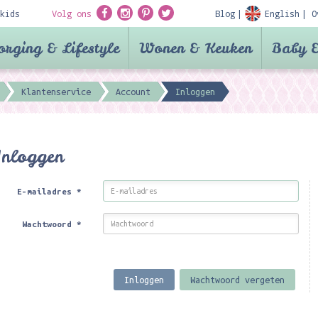
kids
Volg ons
Blog
English
O
orging & Lifestyle
Wonen & Keuken
Baby &
Klantenservice
Account
Inloggen
Inloggen
E-mailadres
*
Wachtwoord
*
Inloggen
Wachtwoord vergeten