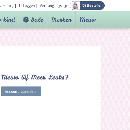
ver mij
Inloggen
Verlanglijstje
(
0
) Bestellen
 kind
Sale
Merken
Nieuw
Nieuw bij Meer Leuks?
Account aanmaken