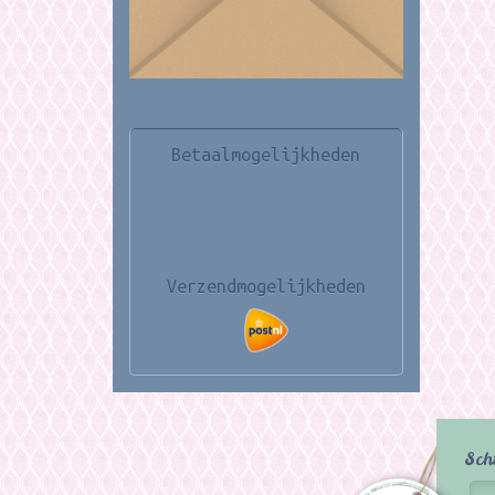
Betaalmogelijkheden
Verzendmogelijkheden
Sch