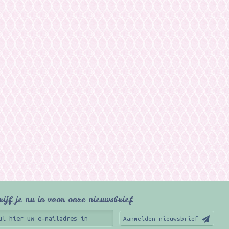
rijf je nu in voor onze nieuwsbrief
Aanmelden nieuwsbrief