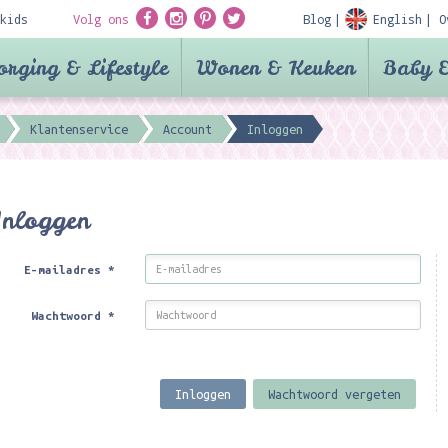
kids
Volg ons
Blog
English
O
orging & Lifestyle
Wonen & Keuken
Baby &
Klantenservice
Account
Inloggen
Inloggen
E-mailadres
*
Wachtwoord
*
Inloggen
Wachtwoord vergeten