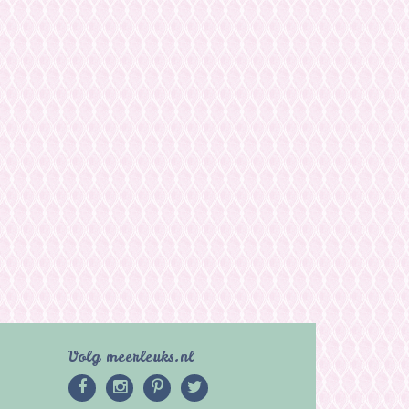
Volg meerleuks.nl