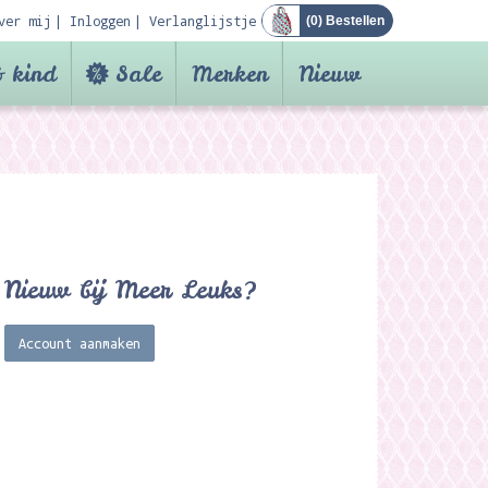
ver mij
Inloggen
Verlanglijstje
(
0
) Bestellen
 kind
Sale
Merken
Nieuw
Nieuw bij Meer Leuks?
Account aanmaken