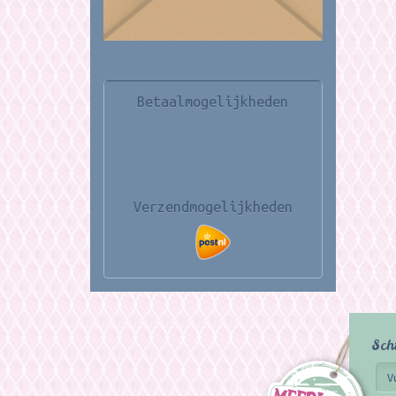
Betaalmogelijkheden
Verzendmogelijkheden
Sch