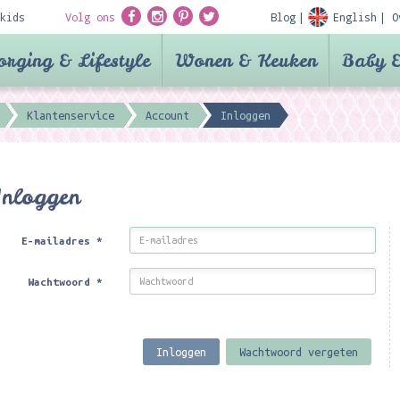
kids
Volg ons
Blog
English
O
orging & Lifestyle
Wonen & Keuken
Baby &
Klantenservice
Account
Inloggen
Inloggen
E-mailadres
*
Wachtwoord
*
Inloggen
Wachtwoord vergeten