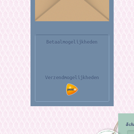
Betaalmogelijkheden
Verzendmogelijkheden
Sch