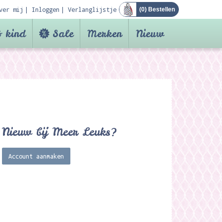
ver mij
Inloggen
Verlanglijstje
(
0
) Bestellen
 kind
Sale
Merken
Nieuw
Nieuw bij Meer Leuks?
Account aanmaken