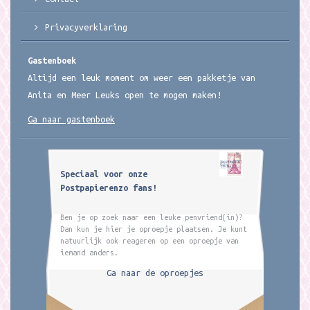
Privacyverklaring
Gastenboek
Altijd een leuk moment om weer een pakketje van
Anita en Meer Leuks open te mogen maken!
Ga naar gastenboek
Speciaal voor onze
Postpapierenzo fans!
Ben je op zoek naar een leuke penvriend(in)?
Dan kun je hier je oproepje plaatsen. Je kunt
natuurlijk ook reageren op een oproepje van
iemand anders.
Ga naar de oproepjes