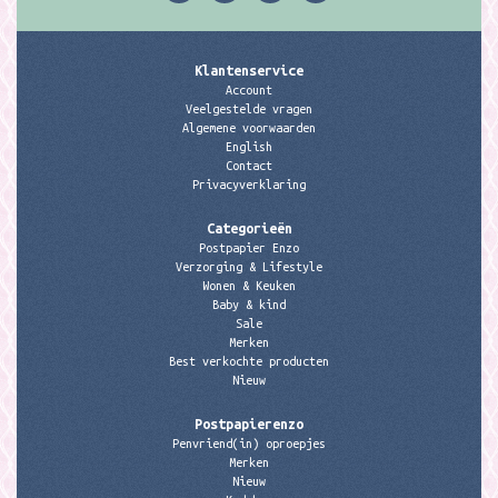
Klantenservice
Account
Veelgestelde vragen
Algemene voorwaarden
English
Contact
Privacyverklaring
Categorieën
Postpapier Enzo
Verzorging & Lifestyle
Wonen & Keuken
Baby & kind
Sale
Merken
Best verkochte producten
Nieuw
Postpapierenzo
Penvriend(in) oproepjes
Merken
Nieuw