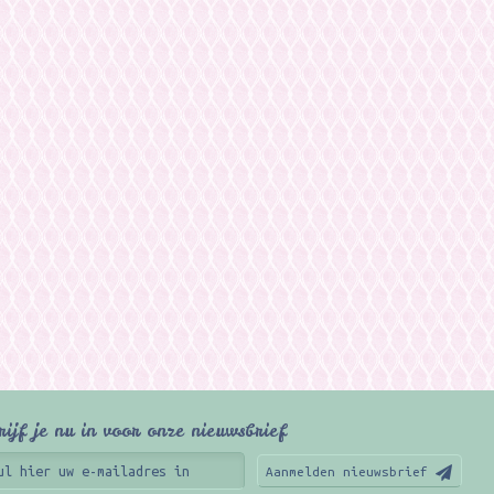
rijf je nu in voor onze nieuwsbrief
Aanmelden nieuwsbrief