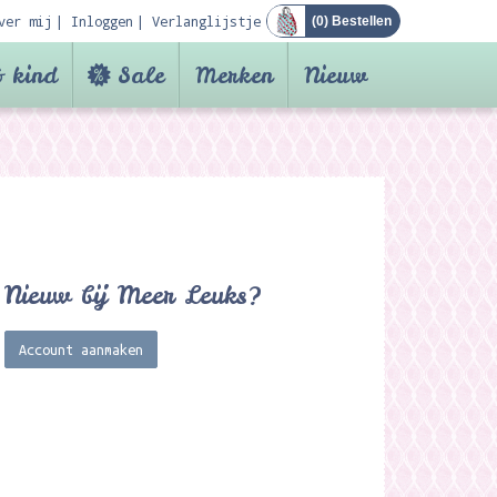
ver mij
Inloggen
Verlanglijstje
(
0
) Bestellen
 kind
Sale
Merken
Nieuw
Nieuw bij Meer Leuks?
Account aanmaken