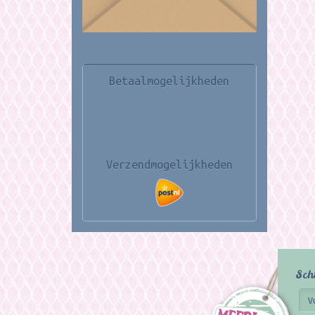
Betaalmogelijkheden
Verzendmogelijkheden
Sch