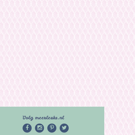
Volg meerleuks.nl