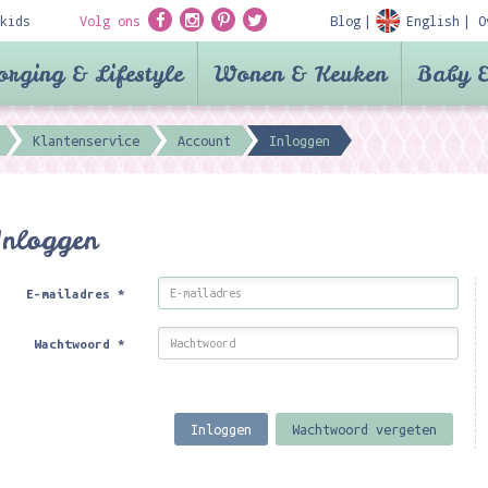
kids
Volg ons
Blog
English
O
orging & Lifestyle
Wonen & Keuken
Baby &
Klantenservice
Account
Inloggen
Inloggen
E-mailadres
*
Wachtwoord
*
Inloggen
Wachtwoord vergeten