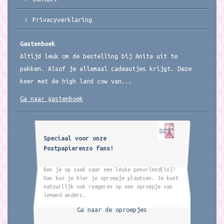
Privacyverklaring
Gastenboek
Altijd leuk om de bestelling bij Anita uit te
pakken. Alsof je allemaal cadeautjes krijgt. Deze
keer met de high land cow van...
Ga naar gastenboek
Speciaal voor onze
Postpapierenzo fans!
Ben je op zoek naar een leuke penvriend(in)?
Dan kun je hier je oproepje plaatsen. Je kunt
natuurlijk ook reageren op een oproepje van
iemand anders.
Ga naar de oproepjes