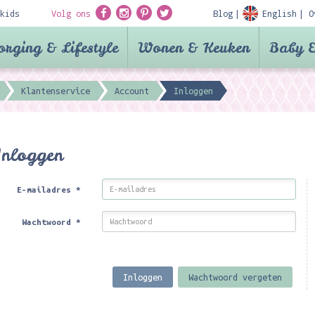
kids
Volg ons
Blog
English
O
orging & Lifestyle
Wonen & Keuken
Baby &
Klantenservice
Account
Inloggen
Inloggen
E-mailadres
*
Wachtwoord
*
Inloggen
Wachtwoord vergeten