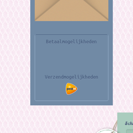
Betaalmogelijkheden
Verzendmogelijkheden
Sch