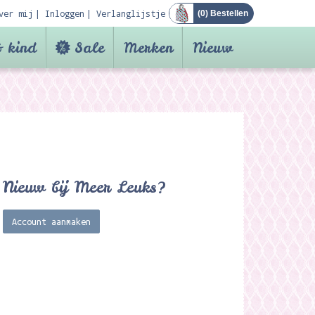
ver mij
Inloggen
Verlanglijstje
(
0
) Bestellen
 kind
Sale
Merken
Nieuw
Nieuw bij Meer Leuks?
Account aanmaken