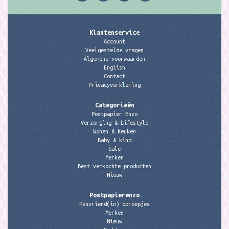
Klantenservice
Account
Veelgestelde vragen
Algemene voorwaarden
English
Contact
Privacyverklaring
Categorieën
Postpapier Enzo
Verzorging & Lifestyle
Wonen & Keuken
Baby & kind
Sale
Merken
Best verkochte producten
Nieuw
Postpapierenzo
Penvriend(in) oproepjes
Merken
Nieuw