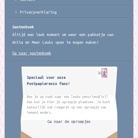
Privacyverklaring
Gastenboek
Altijd een leuk moment om weer een pakketje van
Anita en Meer Leuks open te mogen maken!
Ga naar gastenboek
Speciaal voor onze
Postpapierenzo fans!
Ben je op zoek naar een leuke penvriend(in)?
Dan kun je hier je oproepje plaatsen. Je kunt
natuurlijk ook reageren op een oproepje van
iemand anders.
Ga naar de oproepjes