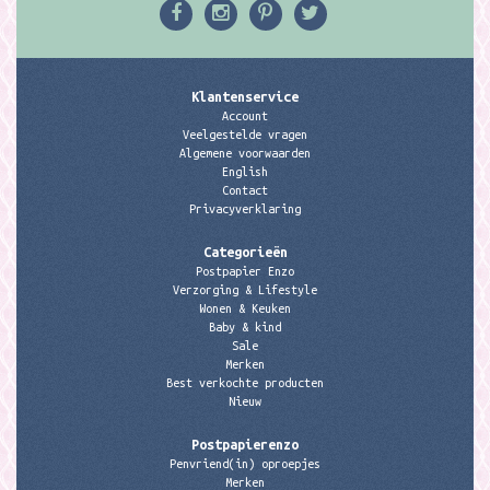
Klantenservice
Account
Veelgestelde vragen
Algemene voorwaarden
English
Contact
Privacyverklaring
Categorieën
Postpapier Enzo
Verzorging & Lifestyle
Wonen & Keuken
Baby & kind
Sale
Merken
Best verkochte producten
Nieuw
Postpapierenzo
Penvriend(in) oproepjes
Merken