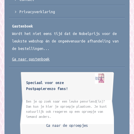
Privacyverklaring
Gastenboek
Wordt het niet eens tijd dat de Nobelprijs voor de
leukste webshop én de ongeëvenaarde afhandeling van
de bestellingen...
Ga naar gastenboek
Speciaal voor onze
Postpapierenzo fans!
Ben je op zoek naar een leuke penvriend(in)?
Dan kun je hier je oproepje plaatsen. Je kunt
natuurlijk ook reageren op een oproepje van
iemand anders.
Ga naar de oproepjes