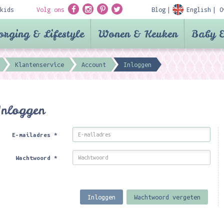
kids
Volg ons
Blog
English
O
orging & Lifestyle
Wonen & Keuken
Baby &
Klantenservice
Account
Inloggen
Inloggen
E-mailadres
*
Wachtwoord
*
Inloggen
Wachtwoord vergeten