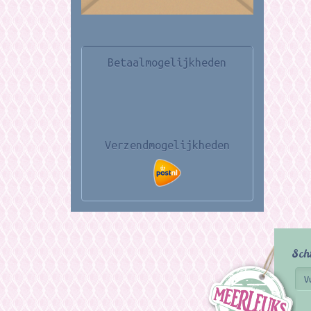
Betaalmogelijkheden
Verzendmogelijkheden
Sch