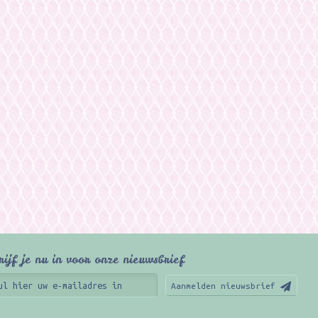
rijf je nu in voor onze nieuwsbrief
Aanmelden nieuwsbrief