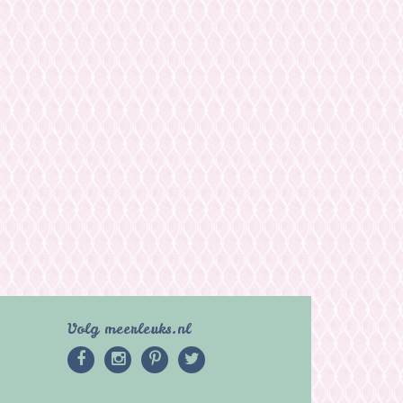
Volg meerleuks.nl