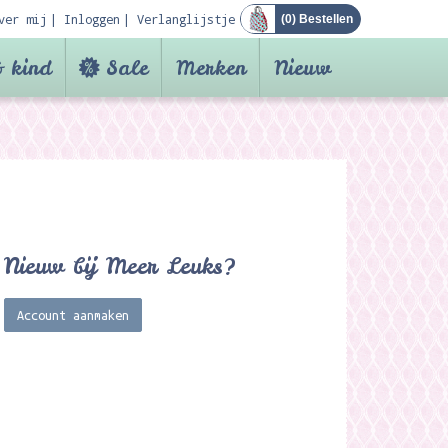
ver mij
Inloggen
Verlanglijstje
(
0
) Bestellen
 kind
Sale
Merken
Nieuw
Nieuw bij Meer Leuks?
Account aanmaken