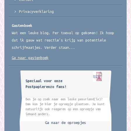
Privacyverklaring
Gastenboek
Wat een leuke blog. Per toeval op gekomen! Ik hoop
dat ik gauw wat reactie's krijg van potentiele
schrijfmaatjes. Verder staan...
Ga naar gastenboek
Speciaal voor onze
Postpapierenzo fans!
Ben je op zoek naar een leuke penvriend(in)?
Dan kun je hier je oproepje plaatsen. Je kunt
natuurlijk ook reageren op een oproepje van
iemand anders.
Ga naar de oproepjes