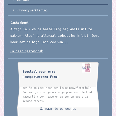
Privacyverklaring
Gastenboek
Altijd leuk om de bestelling bij Anita uit te
pakken. Alsof je allemaal cadeautjes krijgt. Deze
keer met de high land cow van...
Ga naar gastenboek
Speciaal voor onze
Postpapierenzo fans!
Ben je op zoek naar een leuke penvriend(in)?
Dan kun je hier je oproepje plaatsen. Je kunt
natuurlijk ook reageren op een oproepje van
iemand anders.
Ga naar de oproepjes