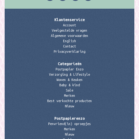
Klantenservice
Account
Veelgestelde vragen
Algemene voorwaarden
English
Contact
Privacyverklaring
Categorieën
Postpapier Enzo
Verzorging & Lifestyle
Wonen & Keuken
Baby & kind
Sale
Merken
Best verkochte producten
Nieuw
Postpapierenzo
Penvriend(in) oproepjes
Merken
Nieuw