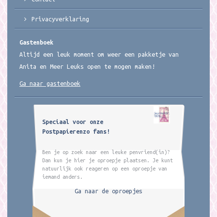
Privacyverklaring
Gastenboek
Altijd een leuk moment om weer een pakketje van
Anita en Meer Leuks open te mogen maken!
Ga naar gastenboek
Speciaal voor onze
Postpapierenzo fans!
Ben je op zoek naar een leuke penvriend(in)?
Dan kun je hier je oproepje plaatsen. Je kunt
natuurlijk ook reageren op een oproepje van
iemand anders.
Ga naar de oproepjes