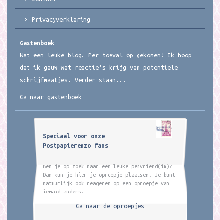
Privacyverklaring
Gastenboek
Wat een leuke blog. Per toeval op gekomen! Ik hoop
dat ik gauw wat reactie's krijg van potentiele
schrijfmaatjes. Verder staan...
Ga naar gastenboek
Speciaal voor onze
Postpapierenzo fans!
Ben je op zoek naar een leuke penvriend(in)?
Dan kun je hier je oproepje plaatsen. Je kunt
natuurlijk ook reageren op een oproepje van
iemand anders.
Ga naar de oproepjes