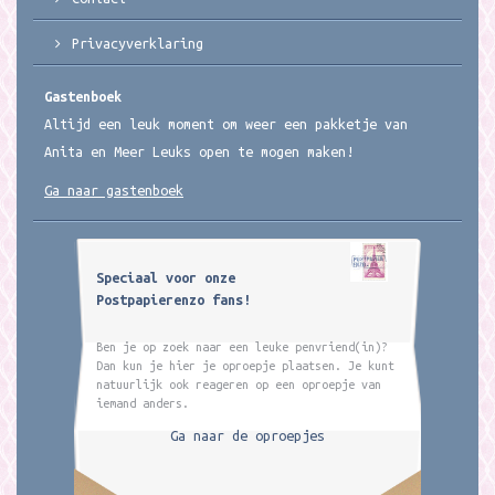
Privacyverklaring
Gastenboek
Altijd een leuk moment om weer een pakketje van
Anita en Meer Leuks open te mogen maken!
Ga naar gastenboek
Speciaal voor onze
Postpapierenzo fans!
Ben je op zoek naar een leuke penvriend(in)?
Dan kun je hier je oproepje plaatsen. Je kunt
natuurlijk ook reageren op een oproepje van
iemand anders.
Ga naar de oproepjes