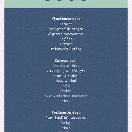
Klantenservice
Account
Veelgestelde vragen
Algemene voorwaarden
English
Contact
Privacyverklaring
Categorieën
Postpapier Enzo
Verzorging & Lifestyle
Wonen & Keuken
Baby & kind
Sale
Merken
Best verkochte producten
Nieuw
Postpapierenzo
Penvriend(in) oproepjes
Merken
Nieuw