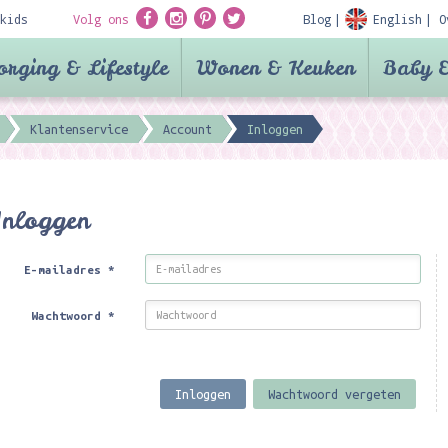
kids
Volg ons
Blog
English
O
orging & Lifestyle
Wonen & Keuken
Baby &
Klantenservice
Account
Inloggen
Inloggen
E-mailadres
*
Wachtwoord
*
Inloggen
Wachtwoord vergeten