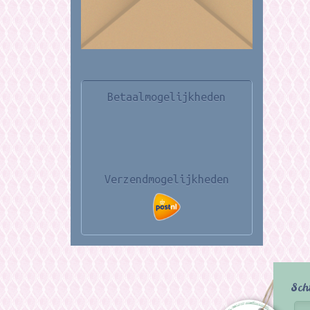
Betaalmogelijkheden
Verzendmogelijkheden
Sch