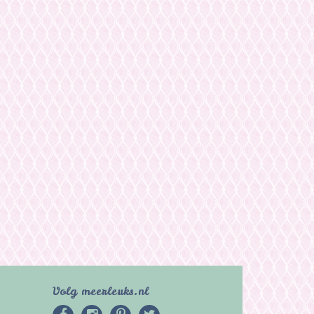
Volg meerleuks.nl