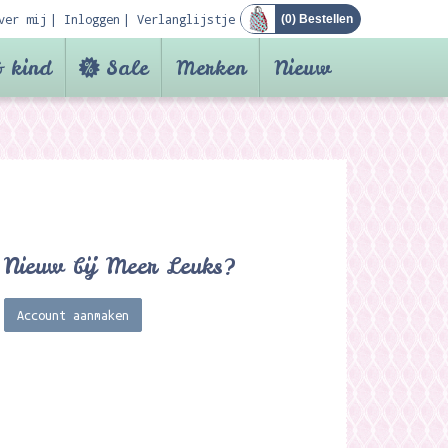
ver mij
Inloggen
Verlanglijstje
(
0
) Bestellen
 kind
Sale
Merken
Nieuw
Nieuw bij Meer Leuks?
Account aanmaken