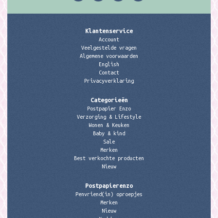
Klantenservice
Account
Veelgestelde vragen
Algemene voorwaarden
English
Contact
Privacyverklaring
Categorieën
Postpapier Enzo
Verzorging & Lifestyle
Wonen & Keuken
Baby & kind
Sale
Merken
Best verkochte producten
Nieuw
Postpapierenzo
Penvriend(in) oproepjes
Merken
Nieuw