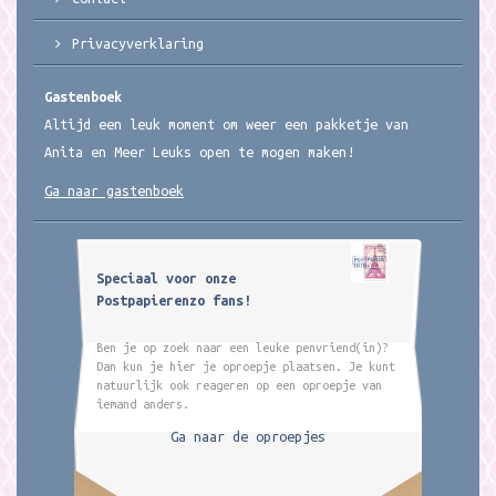
Privacyverklaring
Gastenboek
Altijd een leuk moment om weer een pakketje van
Anita en Meer Leuks open te mogen maken!
Ga naar gastenboek
Speciaal voor onze
Postpapierenzo fans!
Ben je op zoek naar een leuke penvriend(in)?
Dan kun je hier je oproepje plaatsen. Je kunt
natuurlijk ook reageren op een oproepje van
iemand anders.
Ga naar de oproepjes