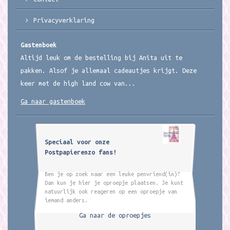
Privacyverklaring
Gastenboek
Altijd leuk om de bestelling bij Anita uit te
pakken. Alsof je allemaal cadeautjes krijgt. Deze
keer met de high land cow van...
Ga naar gastenboek
Speciaal voor onze
Postpapierenzo fans!
Ben je op zoek naar een leuke penvriend(in)?
Dan kun je hier je oproepje plaatsen. Je kunt
natuurlijk ook reageren op een oproepje van
iemand anders.
Ga naar de oproepjes