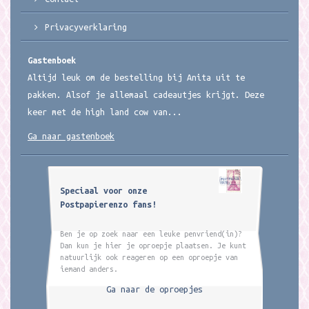
Privacyverklaring
Gastenboek
Altijd leuk om de bestelling bij Anita uit te
pakken. Alsof je allemaal cadeautjes krijgt. Deze
keer met de high land cow van...
Ga naar gastenboek
Speciaal voor onze
Postpapierenzo fans!
Ben je op zoek naar een leuke penvriend(in)?
Dan kun je hier je oproepje plaatsen. Je kunt
natuurlijk ook reageren op een oproepje van
iemand anders.
Ga naar de oproepjes