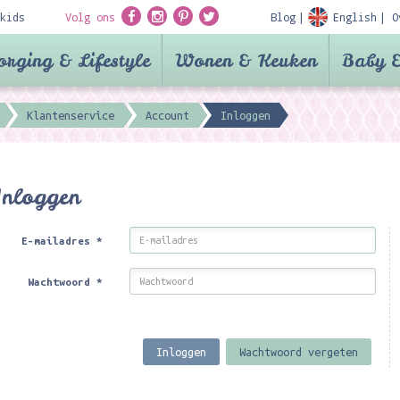
kids
Volg ons
Blog
English
O
orging & Lifestyle
Wonen & Keuken
Baby &
Klantenservice
Account
Inloggen
Inloggen
E-mailadres
*
Wachtwoord
*
Inloggen
Wachtwoord vergeten