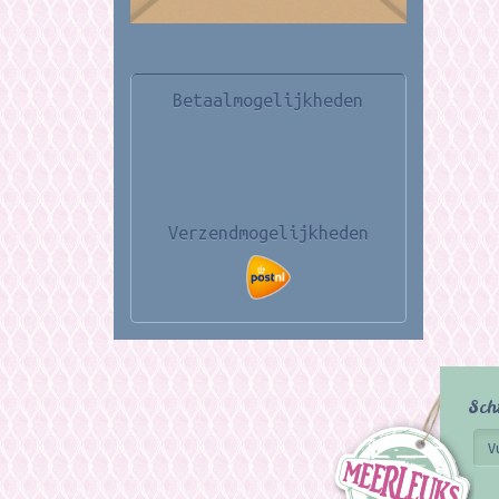
Betaalmogelijkheden
Verzendmogelijkheden
Sch