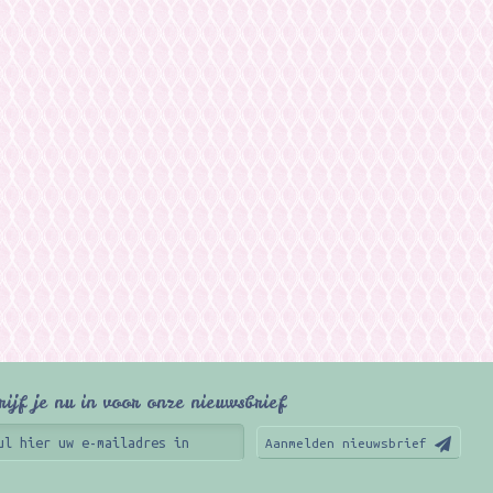
rijf je nu in voor onze nieuwsbrief
Aanmelden nieuwsbrief