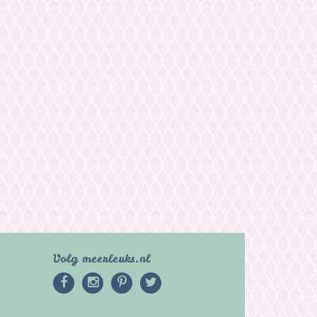
Volg meerleuks.nl