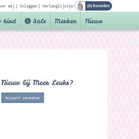
ver mij
Inloggen
Verlanglijstje
(
0
) Bestellen
 kind
Sale
Merken
Nieuw
Nieuw bij Meer Leuks?
Account aanmaken