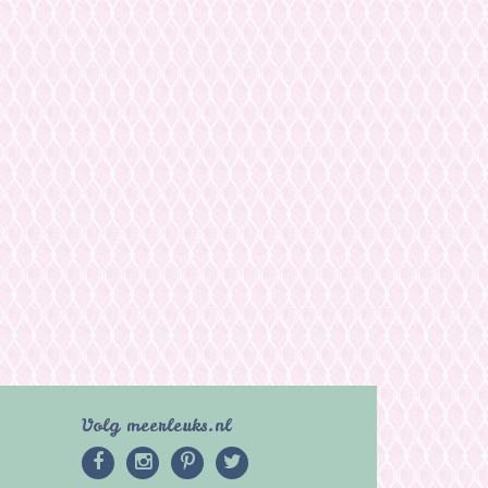
Volg meerleuks.nl