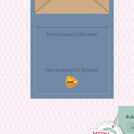
Betaalmogelijkheden
Verzendmogelijkheden
Sch