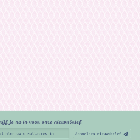
rijf je nu in voor onze nieuwsbrief
Aanmelden nieuwsbrief