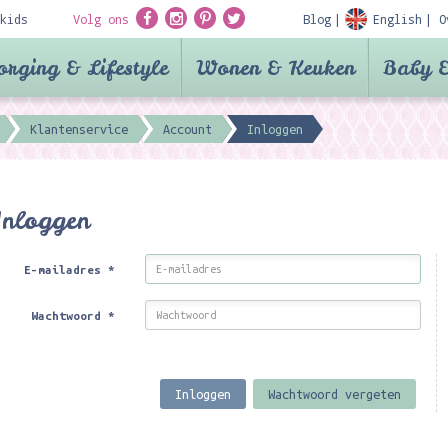
kids
Volg ons
Blog
English
O
orging & Lifestyle
Wonen & Keuken
Baby &
Klantenservice
Account
Inloggen
Inloggen
E-mailadres
*
Wachtwoord
*
Inloggen
Wachtwoord vergeten