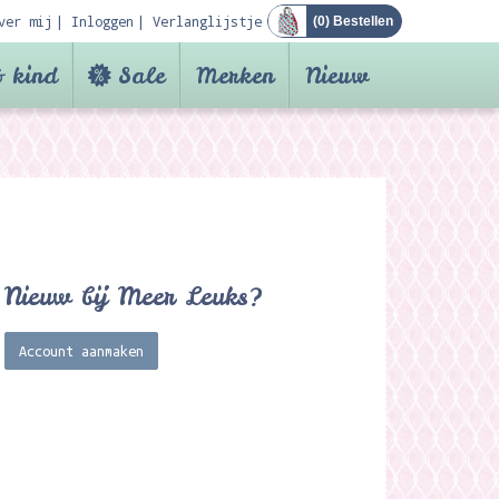
ver mij
Inloggen
Verlanglijstje
(
0
) Bestellen
 kind
Sale
Merken
Nieuw
Nieuw bij Meer Leuks?
Account aanmaken