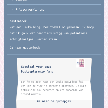
Privacyverklaring
Gastenboek
Wat een leuke blog. Per toeval op gekomen! Ik hoop
dat ik gauw wat reactie's krijg van potentiele
schrijfmaatjes. Verder staan...
Ga naar gastenboek
Speciaal voor onze
Postpapierenzo fans!
Ben je op zoek naar een leuke penvriend(in)?
Dan kun je hier je oproepje plaatsen. Je kunt
natuurlijk ook reageren op een oproepje van
iemand anders.
Ga naar de oproepjes