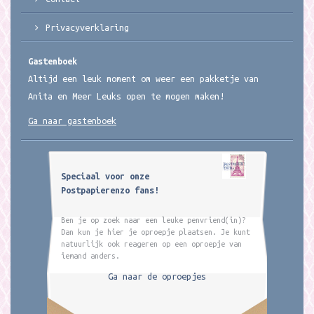
Privacyverklaring
Gastenboek
Altijd een leuk moment om weer een pakketje van
Anita en Meer Leuks open te mogen maken!
Ga naar gastenboek
Speciaal voor onze
Postpapierenzo fans!
Ben je op zoek naar een leuke penvriend(in)?
Dan kun je hier je oproepje plaatsen. Je kunt
natuurlijk ook reageren op een oproepje van
iemand anders.
Ga naar de oproepjes