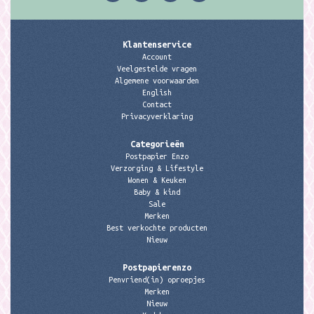
Klantenservice
Account
Veelgestelde vragen
Algemene voorwaarden
English
Contact
Privacyverklaring
Categorieën
Postpapier Enzo
Verzorging & Lifestyle
Wonen & Keuken
Baby & kind
Sale
Merken
Best verkochte producten
Nieuw
Postpapierenzo
Penvriend(in) oproepjes
Merken
Nieuw