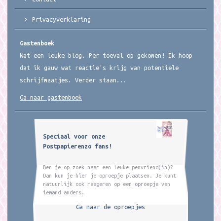
Privacyverklaring
Gastenboek
Wat een leuke blog. Per toeval op gekomen! Ik hoop
dat ik gauw wat reactie's krijg van potentiele
schrijfmaatjes. Verder staan...
Ga naar gastenboek
Speciaal voor onze
Postpapierenzo fans!
Ben je op zoek naar een leuke penvriend(in)?
Dan kun je hier je oproepje plaatsen. Je kunt
natuurlijk ook reageren op een oproepje van
iemand anders.
Ga naar de oproepjes