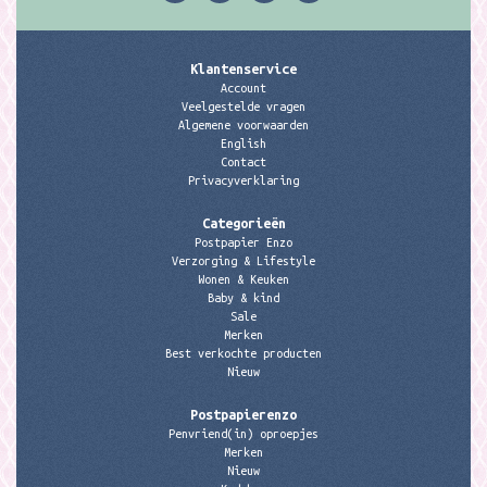
Klantenservice
Account
Veelgestelde vragen
Algemene voorwaarden
English
Contact
Privacyverklaring
Categorieën
Postpapier Enzo
Verzorging & Lifestyle
Wonen & Keuken
Baby & kind
Sale
Merken
Best verkochte producten
Nieuw
Postpapierenzo
Penvriend(in) oproepjes
Merken
Nieuw