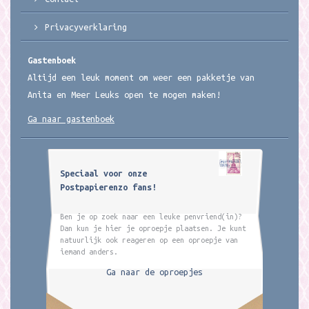
Privacyverklaring
Gastenboek
Altijd een leuk moment om weer een pakketje van
Anita en Meer Leuks open te mogen maken!
Ga naar gastenboek
Speciaal voor onze
Postpapierenzo fans!
Ben je op zoek naar een leuke penvriend(in)?
Dan kun je hier je oproepje plaatsen. Je kunt
natuurlijk ook reageren op een oproepje van
iemand anders.
Ga naar de oproepjes