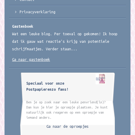
Privacyverklaring
Gastenboek
Wat een leuke blog. Per toeval op gekomen! Ik hoop
dat ik gauw wat reactie's krijg van potentiele
schrijfmaatjes. Verder staan...
Ga naar gastenboek
Speciaal voor onze
Postpapierenzo fans!
Ben je op zoek naar een leuke penvriend(in)?
Dan kun je hier je oproepje plaatsen. Je kunt
natuurlijk ook reageren op een oproepje van
iemand anders.
Ga naar de oproepjes