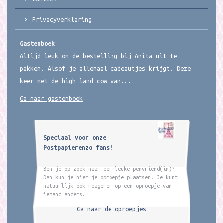
Privacyverklaring
Gastenboek
Altijd leuk om de bestelling bij Anita uit te
pakken. Alsof je allemaal cadeautjes krijgt. Deze
keer met de high land cow van...
Ga naar gastenboek
Speciaal voor onze
Postpapierenzo fans!
Ben je op zoek naar een leuke penvriend(in)?
Dan kun je hier je oproepje plaatsen. Je kunt
natuurlijk ook reageren op een oproepje van
iemand anders.
Ga naar de oproepjes