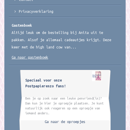
Privacyverklaring
Gastenboek
Altijd leuk om de bestelling bij Anita uit te
pakken. Alsof je allemaal cadeautjes krijgt. Deze
keer met de high land cow van...
Ga naar gastenboek
Speciaal voor onze
Postpapierenzo fans!
Ben je op zoek naar een leuke penvriend(in)?
Dan kun je hier je oproepje plaatsen. Je kunt
natuurlijk ook reageren op een oproepje van
iemand anders.
Ga naar de oproepjes