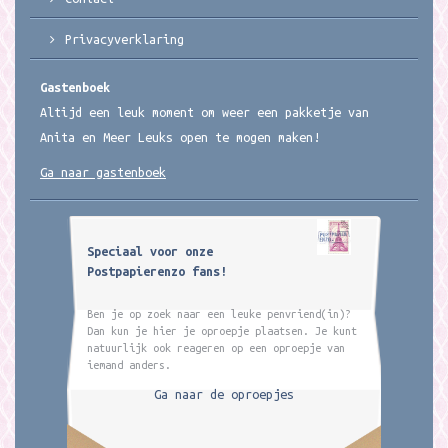
Privacyverklaring
Gastenboek
Altijd een leuk moment om weer een pakketje van
Anita en Meer Leuks open te mogen maken!
Ga naar gastenboek
Speciaal voor onze
Postpapierenzo fans!
Ben je op zoek naar een leuke penvriend(in)?
Dan kun je hier je oproepje plaatsen. Je kunt
natuurlijk ook reageren op een oproepje van
iemand anders.
Ga naar de oproepjes