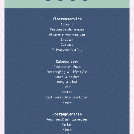
Klantenservice
Account
Veelgestelde vragen
Algemene voorwaarden
English
Contact
Privacyverklaring
Categorieën
Postpapier Enzo
Verzorging & Lifestyle
Wonen & Keuken
Baby & kind
Sale
Merken
Best verkochte producten
Nieuw
Postpapierenzo
Penvriend(in) oproepjes
Merken
Nieuw