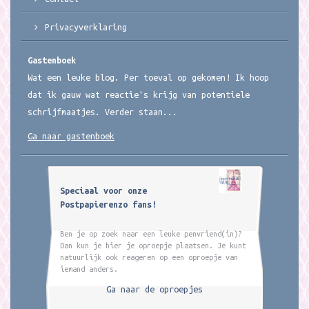
Privacyverklaring
Gastenboek
Wat een leuke blog. Per toeval op gekomen! Ik hoop
dat ik gauw wat reactie's krijg van potentiele
schrijfmaatjes. Verder staan...
Ga naar gastenboek
Speciaal voor onze
Postpapierenzo fans!
Ben je op zoek naar een leuke penvriend(in)?
Dan kun je hier je oproepje plaatsen. Je kunt
natuurlijk ook reageren op een oproepje van
iemand anders.
Ga naar de oproepjes