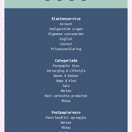
Klantenservice
Account
Veelgestelde vragen
Algemene voorwaarden
English
Contact
Privacyverklaring
Categorieën
Postpapier Enzo
Verzorging & Lifestyle
Wonen & Keuken
Baby & kind
Sale
Merken
Best verkochte producten
Nieuw
Postpapierenzo
Penvriend(in) oproepjes
Merken
Nieuw