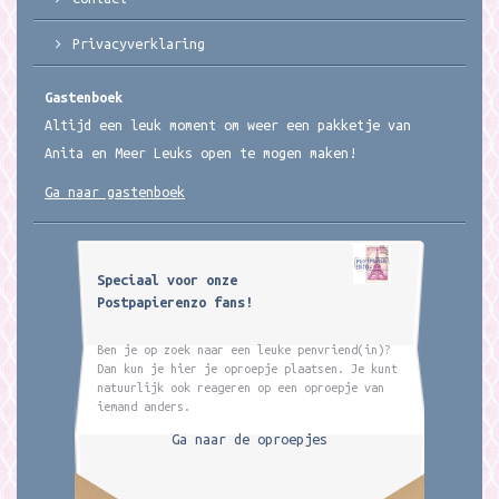
Privacyverklaring
Gastenboek
Altijd een leuk moment om weer een pakketje van
Anita en Meer Leuks open te mogen maken!
Ga naar gastenboek
Speciaal voor onze
Postpapierenzo fans!
Ben je op zoek naar een leuke penvriend(in)?
Dan kun je hier je oproepje plaatsen. Je kunt
natuurlijk ook reageren op een oproepje van
iemand anders.
Ga naar de oproepjes