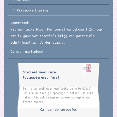
Privacyverklaring
Gastenboek
Wat een leuke blog. Per toeval op gekomen! Ik hoop
dat ik gauw wat reactie's krijg van potentiele
schrijfmaatjes. Verder staan...
Ga naar gastenboek
Speciaal voor onze
Postpapierenzo fans!
Ben je op zoek naar een leuke penvriend(in)?
Dan kun je hier je oproepje plaatsen. Je kunt
natuurlijk ook reageren op een oproepje van
iemand anders.
Ga naar de oproepjes