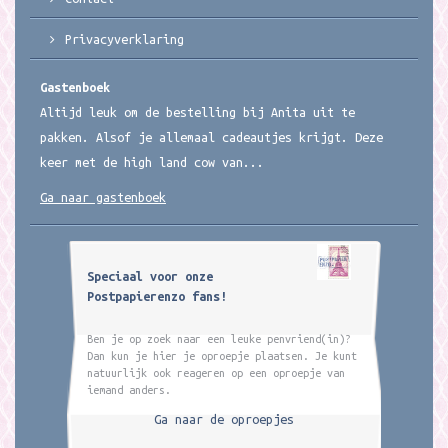
Privacyverklaring
Gastenboek
Altijd leuk om de bestelling bij Anita uit te
pakken. Alsof je allemaal cadeautjes krijgt. Deze
keer met de high land cow van...
Ga naar gastenboek
Speciaal voor onze
Postpapierenzo fans!
Ben je op zoek naar een leuke penvriend(in)?
Dan kun je hier je oproepje plaatsen. Je kunt
natuurlijk ook reageren op een oproepje van
iemand anders.
Ga naar de oproepjes