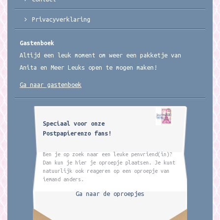
Privacyverklaring
Gastenboek
Altijd een leuk moment om weer een pakketje van
Anita en Meer Leuks open te mogen maken!
Ga naar gastenboek
Speciaal voor onze
Postpapierenzo fans!
Ben je op zoek naar een leuke penvriend(in)?
Dan kun je hier je oproepje plaatsen. Je kunt
natuurlijk ook reageren op een oproepje van
iemand anders.
Ga naar de oproepjes