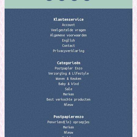
Klantenservice
Account
Veelgestelde vragen
Algemene voorwaarden
English
Contact
Privacyverklaring
Categorieën
Postpapier Enzo
Verzorging & Lifestyle
Wonen & Keuken
Baby & kind
Sale
Merken
Best verkochte producten
Nieuw
Postpapierenzo
Penvriend(in) oproepjes
Merken
Nieuw