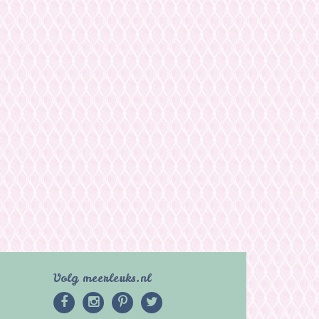
Volg meerleuks.nl