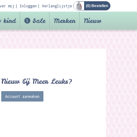
ver mij
Inloggen
Verlanglijstje
(
0
) Bestellen
 kind
Sale
Merken
Nieuw
Nieuw bij Meer Leuks?
Account aanmaken