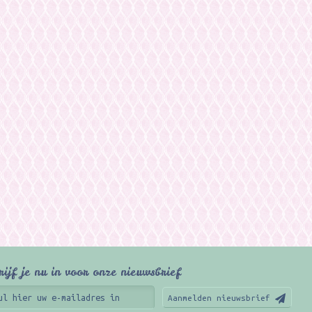
rijf je nu in voor onze nieuwsbrief
Aanmelden nieuwsbrief