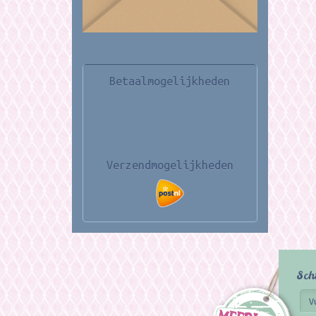
Betaalmogelijkheden
Verzendmogelijkheden
Sch