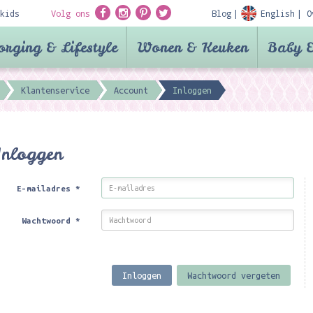
kids
Volg ons
Blog
English
O
orging & Lifestyle
Wonen & Keuken
Baby &
Klantenservice
Account
Inloggen
Inloggen
E-mailadres
*
Wachtwoord
*
Inloggen
Wachtwoord vergeten